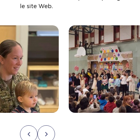
le site Web.
4/
w.facebook.com/share/p/1BanGW2jVt/
https://www.facebook.com/