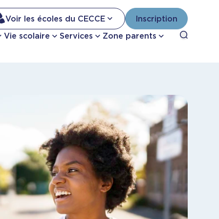
Na
Voir les écoles du CECCE
Inscription
Nav
Open sea
Vie scolaire
Services
Zone parents
se
pri