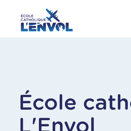
Aller
au
contenu
principal
Accueil
École cath
L'Envol