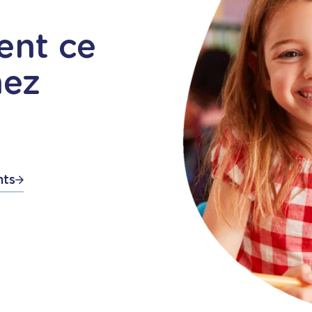
ent ce
hez
nts