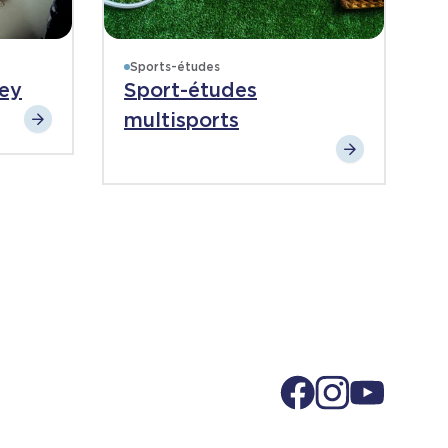
Sports-études
ey
Sport-études
multisports