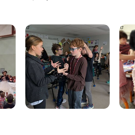
share/p/1AbcvxTuEi/
Projet en sciences – Flotte ou coule?
https