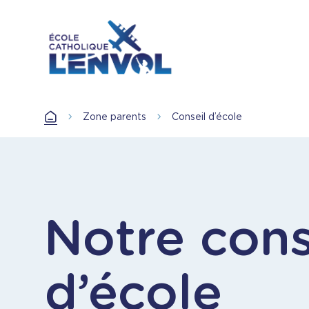
Aller
au
contenu
principal
Accueil
Zone parents
Conseil d’école
Accueil
Notre cons
d’école