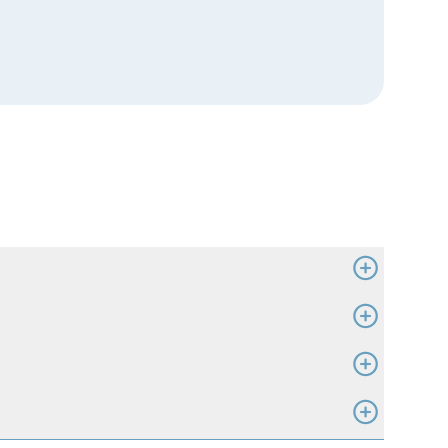
:
in, Philipe Bilodeau, Jean-
eau, Tammy Laurin