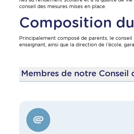
conseil des mesures mises en place.
Composition du 
Principalement composé de parents, le conseil
enseignant, ainsi que la direction de l’école, gar
Membres de notre Conseil 
Jennifer Gagnon, présidente
Julie Giguère, vice-présidente
Sonia Bernard, secrétaire
Jean-Serge Bordeleau, trésorier
Tammy Laurin, membre
Hellen Marin, membre
Michelle Sheil, membre