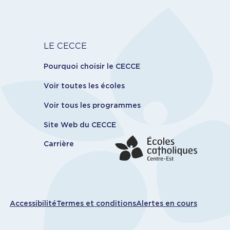
er des dons pour des fonds.
condé par Tammy Laurin
rin
 Phil Bilodeau
. 20260210-05
proposé par
haîné avec la consultation de
Carrière
LE CECCE
secondé par Philip Bilodeau.
Pourquoi choisir le CECCE
.
Voir toutes les écoles
Voir tous les programmes
Site Web du CECCE
Carrière
ions
Accessibilité
Termes et conditions
Alertes en cours