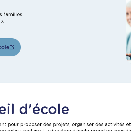
s familles
s.
cole
il d'école
nt pour proposer des projets, organiser des activités 
e en milieu scolaire. La direction d’école prend en cons