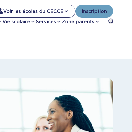
Na
Voir les écoles du CECCE
Inscription
Nav
Open sea
Vie scolaire
Services
Zone parents
se
pri