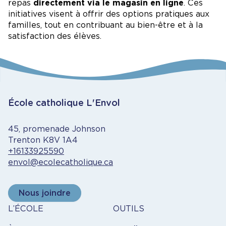
repas
directement via le magasin en ligne
. Ces
initiatives visent à offrir des options pratiques aux
familles, tout en contribuant au bien-être et à la
satisfaction des élèves.
École catholique L'Envol
45, promenade Johnson
Trenton K8V 1A4
+16133925590
envol@ecolecatholique.ca
Nous joindre
À
Outils
L’ÉCOLE
OUTILS
propos