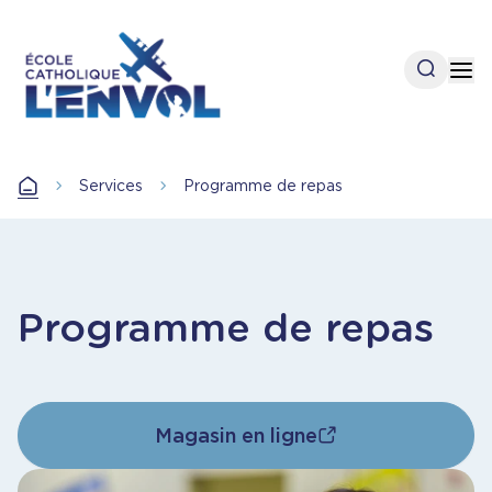
Aller
au
contenu
Open se
Op
principal
Accueil
Services
Programme de repas
Accueil
Programme de repas
Magasin en ligne