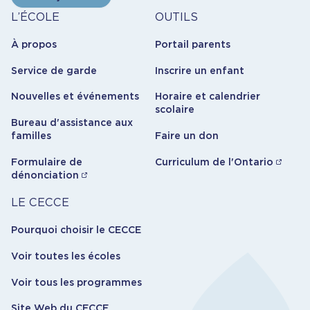
(morrika[at]ecolecatholique[dot]ca)
À
Outils
L’ÉCOLE
OUTILS
Éducatrice spécialisée et éducatrice des
propos
À propos
Portail parents
apprenants plurilingues : Isabelle Boulay,
boulais
[at]
ecolecatholique.ca
Service de garde
Inscrire un enfant
(boulais[at]ecolecatholique[dot]ca)
Éducatrice de la petite enfance au PJP et Centre
Nouvelles et événements
Horaire et calendrier
de garde : Annie Germain,
germaan
[at]
scolaire
ecolecatholique.ca
Bureau d'assistance aux
(germaan[at]ecolecatholique[dot]ca)
familles
Faire un don
Éducatrice-ressource au Centre de garde : Sophie
Archambault,
archaso
[at]
ecolecatholique.ca
Formulaire de
Curriculum de l'Ontario
(archaso[at]ecolecatholique[dot]ca)
dénonciation
Éducatrices de la petite enfance au Centre de
garde :
Carrière
LE CECCE
Lara Allaire-Lemay,
allail
[at]
ecolecatholique.ca
(allail[at]ecolecatholique[dot]ca)
Pourquoi choisir le CECCE
Roxanne Parent,
parenr
[at]
ecolecatholique.ca
(parenr[at]ecolecatholique[dot]ca)
Voir toutes les écoles
Melissa Tremblay,
trembme
[at]
ecolecatholique.ca
Voir tous les programmes
(trembme[at]ecolecatholique[dot]ca)
Johanne Cloutier-Lachance,
cloutjoh
[at]
Site Web du CECCE